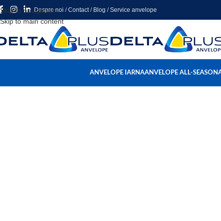
Skip to navigation
Despre noi
/
Contact
/
Blog
/
Service anvelope
Skip to main content
ANVELOPE IARNA
ANVELOPE ALL-SEASON