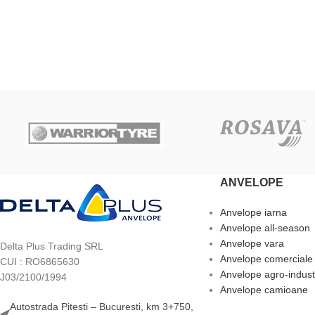
ADAUGĂ ÎN COȘ
ADAUGĂ ÎN COȘ
ANVELOPE
Anvelope iarna
Anvelope all-season
Anvelope vara
Delta Plus Trading SRL
Anvelope comerciale
CUI : RO6865630
Anvelope agro-indust
J03/2100/1994
Anvelope camioane
Autostrada Pitesti – Bucuresti, km 3+750,