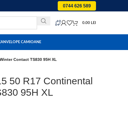
0744 626 589
0.00
LEI
E
ANVELOPE CAMIOANE
 Winter Contact TS830 95H XL
15 50 R17 Continental
TS830 95H XL