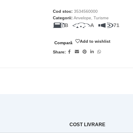
Cod stoc:
3534560000
Categorii:
Anvelope
,
Turisme
B
A
71
Add to wishlist
Compară
Share:
COST LIVRARE