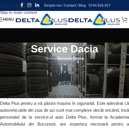
Despre noi
/
Contact
/
Blog
0744 626 927
Skip to navigation
Skip to main content
MENU
Service Dacia
Home
/
Service Dacia
Delta Plus Trading - Service auto
Cu peste 14 ani de experiență în domeniu, puteți conta pe service-ul
Delta Plus pentru a vă păstra mașina în siguranță. Este adevărat că
autovehiculele din ziua de azi sunt mai complexe decât oricând, însă
personalul de la service-ul auto Delta Plus, format la Academia
Automobilului din București, are expertiza necesară pentru a