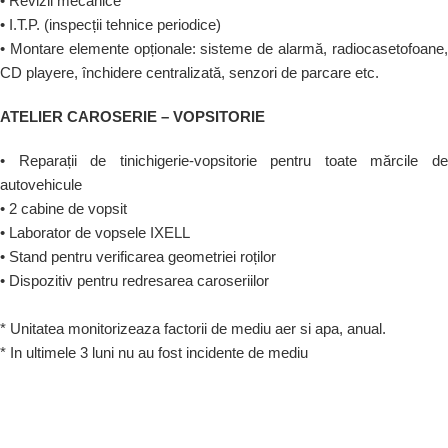
• Revizii mecanice
• I.T.P. (inspecții tehnice periodice)
• Montare elemente opționale: sisteme de alarmă, radiocasetofoane,
CD playere, închidere centralizată, senzori de parcare etc.
ATELIER CAROSERIE – VOPSITORIE
• Reparații de tinichigerie-vopsitorie pentru toate mărcile de
autovehicule
• 2 cabine de vopsit
• Laborator de vopsele IXELL
• Stand pentru verificarea geometriei roților
• Dispozitiv pentru redresarea caroseriilor
* Unitatea monitorizeaza factorii de mediu aer si apa, anual.
* In ultimele 3 luni nu au fost incidente de mediu