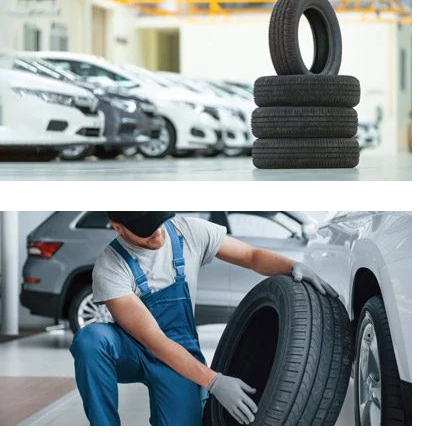
ANVELOPE
ÎN STOC
PLATA
RAMBURS,
CARD, RATE
si OP