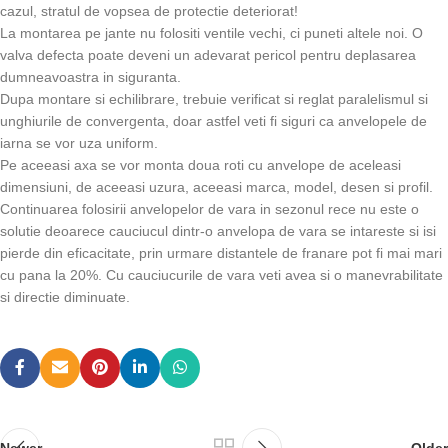
cazul, stratul de vopsea de protectie deteriorat!
La montarea pe jante nu folositi ventile vechi, ci puneti altele noi. O
valva defecta poate deveni un adevarat pericol pentru deplasarea
dumneavoastra in siguranta.
Dupa montare si echilibrare, trebuie verificat si reglat paralelismul si
unghiurile de convergenta, doar astfel veti fi siguri ca anvelopele de
iarna se vor uza uniform.
Pe aceeasi axa se vor monta doua roti cu anvelope de aceleasi
dimensiuni, de aceeasi uzura, aceeasi marca, model, desen si profil.
Continuarea folosirii anvelopelor de vara in sezonul rece nu este o
solutie deoarece cauciucul dintr-o anvelopa de vara se intareste si isi
pierde din eficacitate, prin urmare distantele de franare pot fi mai mari
cu pana la 20%. Cu cauciucurile de vara veti avea si o manevrabilitate
si directie diminuate.
Newer
Older