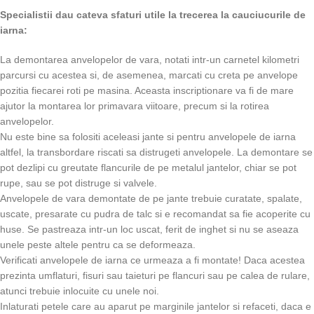
Specialistii dau cateva sfaturi utile la trecerea la cauciucurile de
iarna:
La demontarea anvelopelor de vara, notati intr-un carnetel kilometri
parcursi cu acestea si, de asemenea, marcati cu creta pe anvelope
pozitia fiecarei roti pe masina. Aceasta inscriptionare va fi de mare
ajutor la montarea lor primavara viitoare, precum si la rotirea
anvelopelor.
Nu este bine sa folositi aceleasi jante si pentru anvelopele de iarna
altfel, la transbordare riscati sa distrugeti anvelopele. La demontare se
pot dezlipi cu greutate flancurile de pe metalul jantelor, chiar se pot
rupe, sau se pot distruge si valvele.
Anvelopele de vara demontate de pe jante trebuie curatate, spalate,
uscate, presarate cu pudra de talc si e recomandat sa fie acoperite cu
huse. Se pastreaza intr-un loc uscat, ferit de inghet si nu se aseaza
unele peste altele pentru ca se deformeaza.
Verificati anvelopele de iarna ce urmeaza a fi montate! Daca acestea
prezinta umflaturi, fisuri sau taieturi pe flancuri sau pe calea de rulare,
atunci trebuie inlocuite cu unele noi.
Inlaturati petele care au aparut pe marginile jantelor si refaceti, daca e