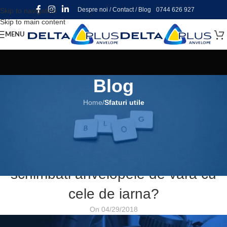
Despre noi
/
Contact
/
Blog
0744 626 927
Skip to navigation
Skip to main content
MENU
Blog
Home
/
Sfaturi utile
SFATURI UTILE
Ce trebuie sa stiti atunci cand
schimbati anvelopele de vara cu
cele de iarna?
On 04/29/2018