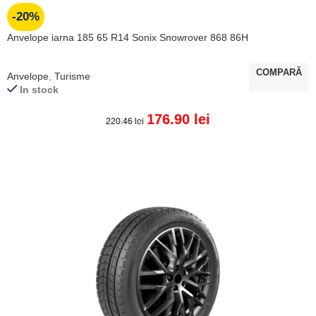
-20%
Anvelope iarna 185 65 R14 Sonix Snowrover 868 86H
COMPARĂ
Anvelope
,
Turisme
In stock
176.90
lei
220.46
lei
ADAUGĂ ÎN COȘ