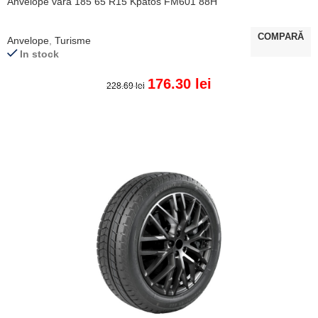
Anvelope vara 185 65 R15 Kpatos FM601 88H
COMPARĂ
Anvelope
,
Turisme
In stock
176.30
lei
228.69
lei
ADAUGĂ ÎN COȘ