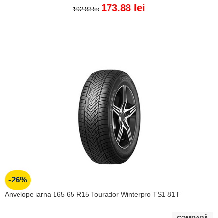
173.88
lei
192.03
lei
ADAUGĂ ÎN COȘ
-26%
Anvelope iarna 165 65 R15 Tourador Winterpro TS1 81T