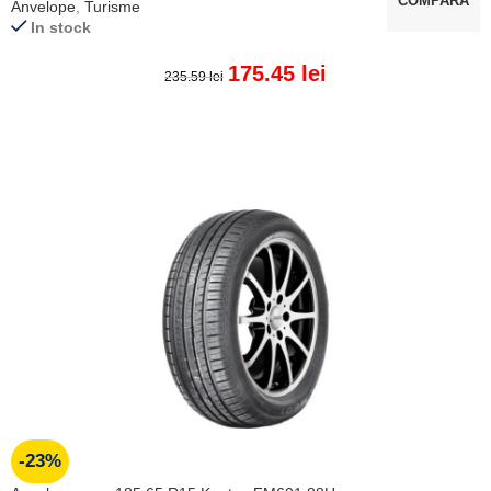
COMPARĂ
Anvelope
,
Turisme
In stock
175.45
lei
235.59
lei
ADAUGĂ ÎN COȘ
-23%