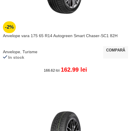
-2%
Anvelope vara 175 65 R14 Autogreen Smart Chaser-SC1 82H
COMPARĂ
Anvelope
,
Turisme
In stock
162.99
lei
166.62
lei
ADAUGĂ ÎN COȘ