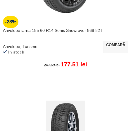
-28%
Anvelope iarna 185 60 R14 Sonix Snowrover 868 82T
COMPARĂ
Anvelope
,
Turisme
In stock
177.51
lei
247.69
lei
ADAUGĂ ÎN COȘ