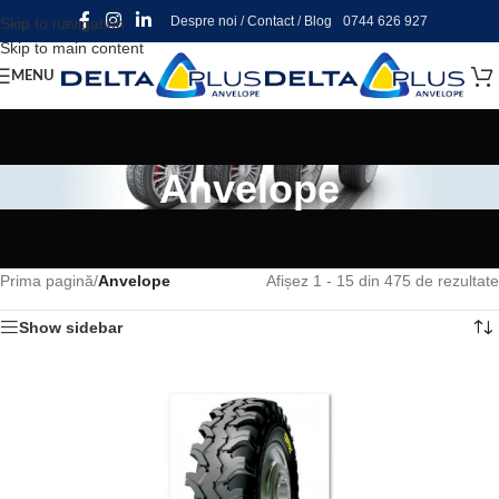
Despre noi
/
Contact
/
Blog
0744 626 927
Skip to navigation
Skip to main content
MENU
Anvelope
Prima pagină
/
Anvelope
Afișez 1 - 15 din 475 de rezultate
Show sidebar