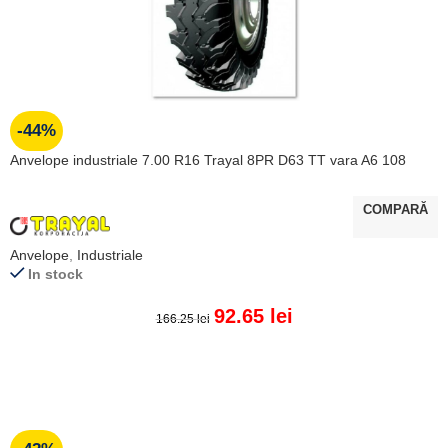
-44%
Anvelope industriale 7.00 R16 Trayal 8PR D63 TT vara A6 108
COMPARĂ
Anvelope
,
Industriale
In stock
92.65
lei
166.25
lei
ADAUGĂ ÎN COȘ