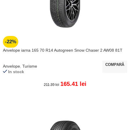
-22%
Anvelope iarna 165 70 R14 Autogreen Snow Chaser 2 AW08 81T
COMPARĂ
Anvelope
,
Turisme
In stock
165.41
lei
211.39
lei
ADAUGĂ ÎN COȘ