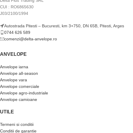
Delta Plus Trading SRL
CUI : RO6865630
J03/2100/1994
Autostrada Pitesti – Bucuresti, km 3+750, DN 65B, Pitesti, Arges
0744 626 589
comenzi@delta-anvelope.ro
ANVELOPE
Anvelope iarna
Anvelope all-season
Anvelope vara
Anvelope comerciale
Anvelope agro-industriale
Anvelope camioane
UTILE
Termeni si conditii
Conditii de garantie