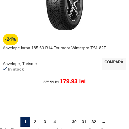
-24%
Anvelope iarna 185 60 R14 Tourador Winterpro TS1 82T
COMPARĂ
Anvelope
,
Turisme
In stock
179.93
lei
235.59
lei
ADAUGĂ ÎN COȘ
1
2
3
4
…
30
31
32
→