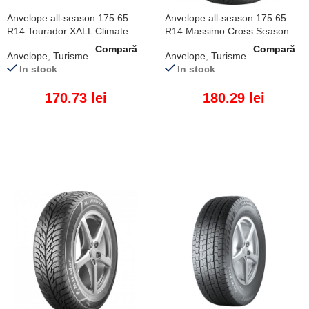
Anvelope all-season 175 65
Anvelope all-season 175 65
R14 Tourador XALL Climate
R14 Massimo Cross Season
TF2 82T
CS4 82T
Compară
Compară
Anvelope
,
Turisme
Anvelope
,
Turisme
In stock
In stock
170.73
lei
180.29
lei
ADAUGĂ ÎN COȘ
ADAUGĂ ÎN COȘ