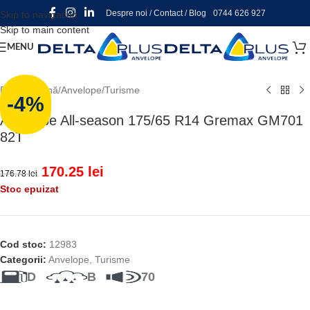
Despre noi
/
Contact
/
Blog
0744 626 927
Skip to navigation
Skip to main content
MENU
Prima pagină
/
Anvelope
/
Turisme
-4%
Anvelope All-season 175/65 R14 Gremax GM701
82T
170.25
lei
176.78
lei
Stoc epuizat
Cod stoc:
12983
Categorii:
Anvelope
,
Turisme
D
B
70