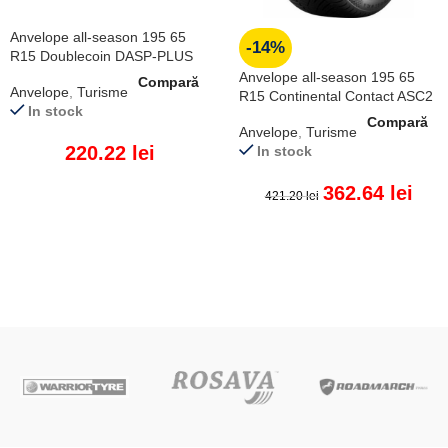
Anvelope all-season 195 65
-14%
R15 Doublecoin DASP-PLUS
95V XL
Anvelope all-season 195 65
Compară
Anvelope
,
Turisme
R15 Continental Contact ASC2
In stock
91H
Compară
Anvelope
,
Turisme
220.22
lei
In stock
362.64
lei
421.20
lei
ADAUGĂ ÎN COȘ
ADAUGĂ ÎN COȘ