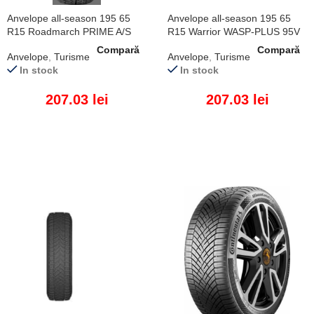
Anvelope all-season 195 65
Anvelope all-season 195 65
R15 Roadmarch PRIME A/S
R15 Warrior WASP-PLUS 95V
91H
XL
Compară
Compară
Anvelope
,
Turisme
Anvelope
,
Turisme
In stock
In stock
207.03
lei
207.03
lei
ADAUGĂ ÎN COȘ
ADAUGĂ ÎN COȘ