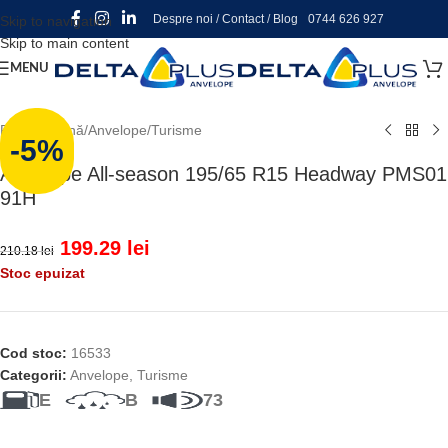
Despre noi
/
Contact
/
Blog
0744 626 927
Skip to navigation
Skip to main content
MENU
Prima pagină
/
Anvelope
/
Turisme
-5%
Anvelope All-season 195/65 R15 Headway PMS01
91H
199.29
lei
210.18
lei
Stoc epuizat
Cod stoc:
16533
Categorii:
Anvelope
,
Turisme
E
B
73