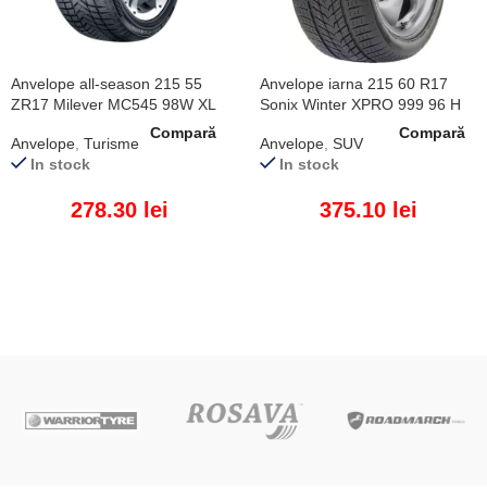
Anvelope all-season 215 55
Anvelope iarna 215 60 R17
ZR17 Milever MC545 98W XL
Sonix Winter XPRO 999 96 H
Compară
Compară
Anvelope
,
Turisme
Anvelope
,
SUV
In stock
In stock
278.30
lei
375.10
lei
ADAUGĂ ÎN COȘ
ADAUGĂ ÎN COȘ