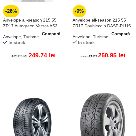
-26%
-9%
Anvelope all-season 215 55
Anvelope all-season 215 55
ZR17 Autogreen Versat-AS2
ZR17 Doublecoin DASP-PLUS
98W XL
98W XL
Compară
Compară
Anvelope
,
Turisme
Anvelope
,
Turisme
In stock
In stock
249.74
lei
250.95
lei
335.65
lei
277.09
lei
ADAUGĂ ÎN COȘ
ADAUGĂ ÎN COȘ