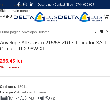
Despre noi
/
Contact
/
Blog
0744 626 927
Skip to navigation
Skip to main content
MENU
Prima pagină
/
Anvelope
/
Turisme
Anvelope All-season 215/55 ZR17 Tourador XALL
Climate TF2 98W XL
296.45
lei
Stoc epuizat
Cod stoc:
18011
Categorii:
Anvelope
,
Turisme
C
B
72