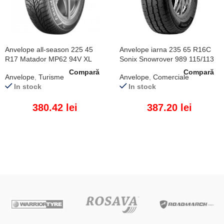
Anvelope all-season 225 45
Anvelope iarna 235 65 R16C
R17 Matador MP62 94V XL
Sonix Snowrover 989 115/113
R
Compară
Compară
Anvelope
,
Turisme
Anvelope
,
Comerciale
In stock
In stock
380.42
lei
387.20
lei
ADAUGĂ ÎN COȘ
ADAUGĂ ÎN COȘ