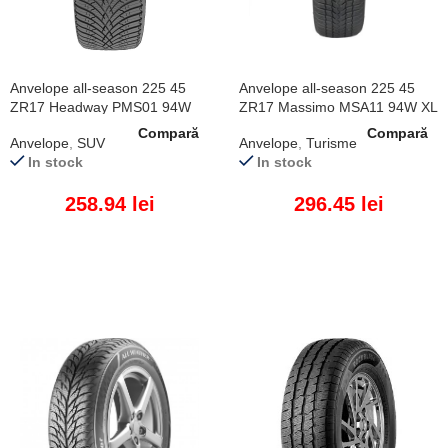
Anvelope all-season 225 45
Anvelope all-season 225 45
ZR17 Headway PMS01 94W
ZR17 Massimo MSA11 94W XL
XL
Compară
Compară
Anvelope
,
SUV
Anvelope
,
Turisme
In stock
In stock
258.94
lei
296.45
lei
ADAUGĂ ÎN COȘ
ADAUGĂ ÎN COȘ