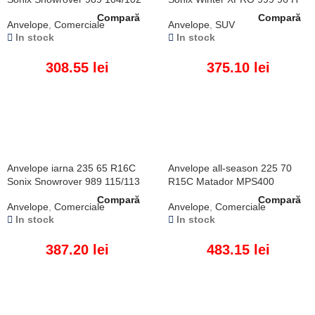
R
Compară
Compară
Anvelope
,
Comerciale
Anvelope
,
SUV
In stock
In stock
308.55
lei
375.10
lei
ADAUGĂ ÎN COȘ
ADAUGĂ ÎN COȘ
Anvelope iarna 235 65 R16C
Anvelope all-season 225 70
Sonix Snowrover 989 115/113
R15C Matador MPS400
R
112/110R
Compară
Compară
Anvelope
,
Comerciale
Anvelope
,
Comerciale
In stock
In stock
387.20
lei
483.15
lei
ADAUGĂ ÎN COȘ
ADAUGĂ ÎN COȘ