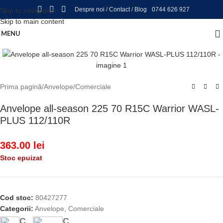
Despre noi
/
Contact
/
Blog
0744 626 927
Skip to navigation
Skip to main content
MENU
Prima pagină
/
Anvelope
/
Comerciale
Anvelope all-season 225 70 R15C Warrior WASL-
PLUS 112/110R
363.00
lei
Stoc epuizat
Cod stoc:
80427277
Categorii:
Anvelope
,
Comerciale
C
C