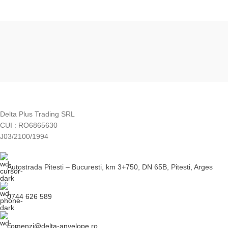
Delta Plus Trading SRL
CUI : RO6865630
J03/2100/1994
Autostrada Pitesti – Bucuresti, km 3+750, DN 65B, Pitesti, Arges
0744 626 589
comenzi@delta-anvelope.ro