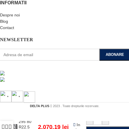
INFORMATII
Despre noi
Blog
Contact
NEWSLETTER
DELTA PLUS
2023 . Toate drepturile rezervate.
Anvelope
all-season
-
+
295 80
In
2,070.19
lei
R22.5