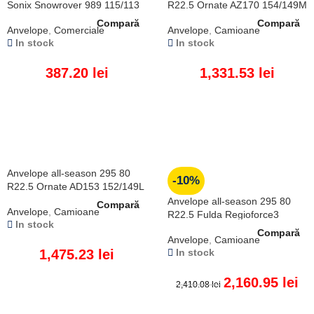
Sonix Snowrover 989 115/113
R22.5 Ornate AZ170 154/149M
R
Compară
Compară
Anvelope
,
Comerciale
Anvelope
,
Camioane
In stock
In stock
387.20
lei
1,331.53
lei
ADAUGĂ ÎN COȘ
ADAUGĂ ÎN COȘ
Anvelope all-season 295 80
-10%
R22.5 Ornate AD153 152/149L
Anvelope all-season 295 80
Compară
Anvelope
,
Camioane
R22.5 Fulda Regioforce3
In stock
152/148M
Compară
Anvelope
,
Camioane
1,475.23
lei
In stock
2,160.95
lei
2,410.08
lei
ADAUGĂ ÎN COȘ