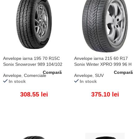
Anvelope iarna 195 70 R15C
Anvelope iarna 215 60 R17
Sonix Snowrover 989 104/102
Sonix Winter XPRO 999 96 H
R
Compară
Compară
Anvelope
,
Comerciale
Anvelope
,
SUV
In stock
In stock
308.55
lei
375.10
lei
ADAUGĂ ÎN COȘ
ADAUGĂ ÎN COȘ