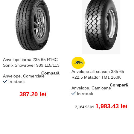
Anvelope iarna 235 65 R16C
-8%
Sonix Snowrover 989 115/113
R
Anvelope all-season 385 65
Compară
Anvelope
,
Comerciale
R22.5 Matador TM1 160K
In stock
Compară
Anvelope
,
Camioane
387.20
lei
In stock
1,983.43
lei
2,164.93
lei
ADAUGĂ ÎN COȘ
ADAUGĂ ÎN COȘ