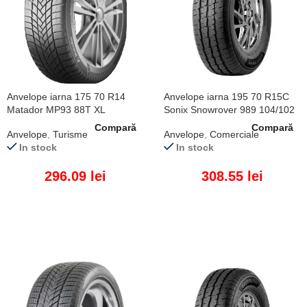
Anvelope iarna 175 70 R14
Anvelope iarna 195 70 R15C
Matador MP93 88T XL
Sonix Snowrover 989 104/102
R
Compară
Compară
Anvelope
,
Turisme
Anvelope
,
Comerciale
In stock
In stock
296.09
lei
308.55
lei
ADAUGĂ ÎN COȘ
ADAUGĂ ÎN COȘ