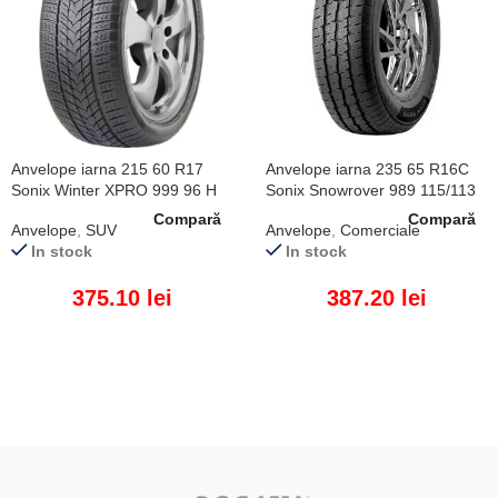
Anvelope iarna 215 60 R17
Anvelope iarna 235 65 R16C
Sonix Winter XPRO 999 96 H
Sonix Snowrover 989 115/113
R
Compară
Compară
Anvelope
,
SUV
Anvelope
,
Comerciale
In stock
In stock
375.10
lei
387.20
lei
ADAUGĂ ÎN COȘ
ADAUGĂ ÎN COȘ