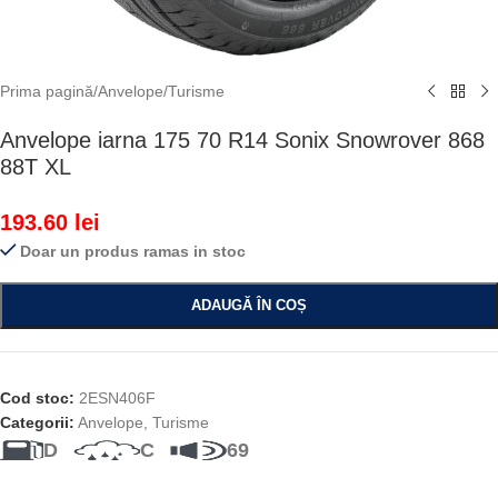
Prima pagină
/
Anvelope
/
Turisme
Anvelope iarna 175 70 R14 Sonix Snowrover 868
88T XL
193.60
lei
Doar un produs ramas in stoc
ADAUGĂ ÎN COȘ
Cod stoc:
2ESN406F
Categorii:
Anvelope
,
Turisme
D
C
69