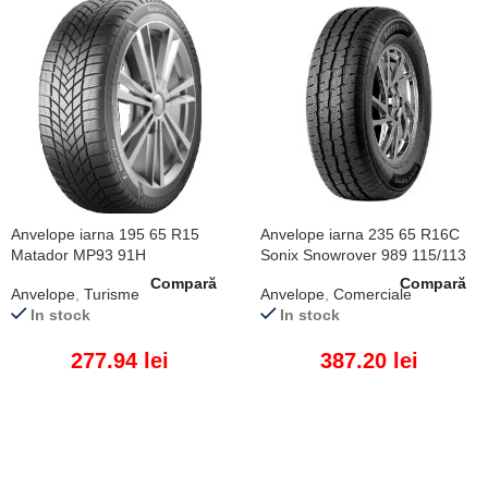
Anvelope iarna 195 65 R15
Anvelope iarna 235 65 R16C
Matador MP93 91H
Sonix Snowrover 989 115/113
R
Compară
Compară
Anvelope
,
Turisme
Anvelope
,
Comerciale
In stock
In stock
277.94
lei
387.20
lei
ADAUGĂ ÎN COȘ
ADAUGĂ ÎN COȘ