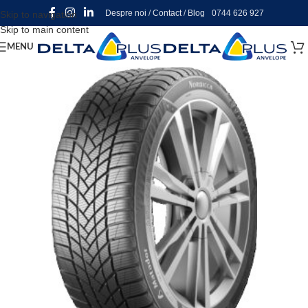
Despre noi
/
Contact
/
Blog
0744 626 927
Skip to navigation
Skip to main content
MENU