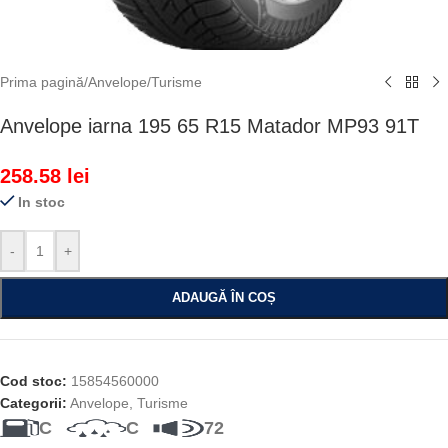
Prima pagină
/
Anvelope
/
Turisme
Anvelope iarna 195 65 R15 Matador MP93 91T
258.58
lei
In stoc
-
+
ADAUGĂ ÎN COȘ
Cod stoc:
15854560000
Categorii:
Anvelope
,
Turisme
C
C
72