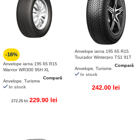
Anvelope iarna 195 65 R15
-16%
Tourador Winterpro TS1 91T
Anvelope iarna 195 65 R15
Compară
Anvelope
,
Turisme
Warrior WR300 95H XL
In stock
Compară
Anvelope
,
Turisme
242.00
lei
In stock
229.90
lei
272.25
lei
ADAUGĂ ÎN COȘ
ADAUGĂ ÎN COȘ