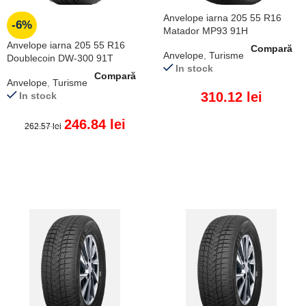
Anvelope iarna 205 55 R16
-6%
Matador MP93 91H
Anvelope iarna 205 55 R16
Compară
Anvelope
,
Turisme
Doublecoin DW-300 91T
In stock
Compară
Anvelope
,
Turisme
310.12
lei
In stock
246.84
lei
262.57
lei
ADAUGĂ ÎN COȘ
ADAUGĂ ÎN COȘ