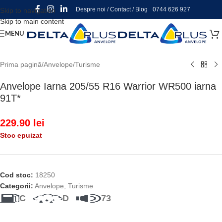
Despre noi
/
Contact
/
Blog
0744 626 927
Skip to navigation
Skip to main content
MENU
Prima pagină
/
Anvelope
/
Turisme
Anvelope Iarna 205/55 R16 Warrior WR500 iarna
91T*
229.90
lei
Stoc epuizat
Cod stoc:
18250
Categorii:
Anvelope
,
Turisme
C
D
73