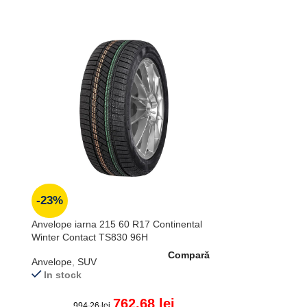
-23%
Anvelope iarna 215 60 R17 Continental
Winter Contact TS830 96H
Compară
Anvelope
,
SUV
In stock
762.68
lei
994.26
lei