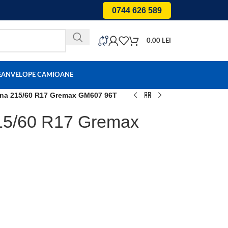
0744 626 589
0.00
LEI
E
ANVELOPE CAMIOANE
rna 215/60 R17 Gremax GM607 96T
215/60 R17 Gremax