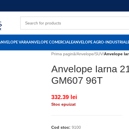
ANVELOPE VARA
ANVELOPE COMERCIALE
ANVELOPE AGRO-INDUSTRIAL
Prima pagină
/
Anvelope
/
SUV
/
Anvelope Ia
Anvelope Iarna 
GM607 96T
332.39
lei
Stoc epuizat
Cod stoc:
9100