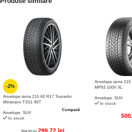
Produse similare
Anvelope iarna 215
-2%
MP93 100V XL
Anvelope iarna 215 60 R17 Tourador
Anvelope
,
SUV
Winterpro TSS1 96T
In stock
Compară
Anvelope
,
SUV
500
In stock
299.72
lei
304.92
lei