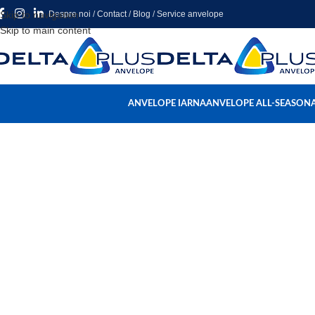
Skip to navigation
Despre noi
/
Contact
/
Blog
/
Service anvelope
Skip to main content
ANVELOPE IARNA
ANVELOPE ALL-SEASON