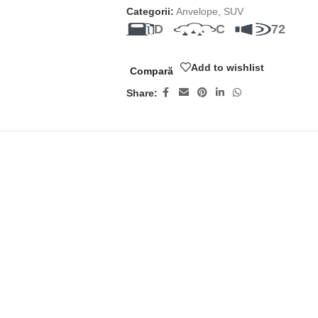
Categorii:
Anvelope
,
SUV
D
C
72
Add to wishlist
Compară
Share: