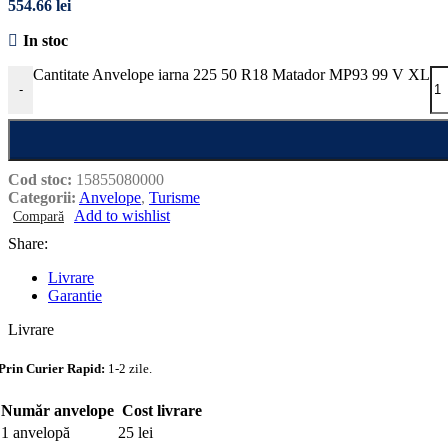
554.66
lei
In stoc
Cantitate Anvelope iarna 225 50 R18 Matador MP93 99 V XL
-
Cod stoc:
15855080000
Categorii:
Anvelope
,
Turisme
Add to wishlist
Compară
Share:
Livrare
Garantie
Livrare
Prin Curier Rapid:
1-2 zile.
Număr anvelope
Cost livrare
1 anvelopă
25 lei