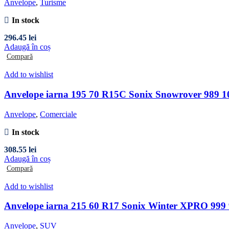
Anvelope
,
Turisme
In stock
296.45
lei
Adaugă în coș
Compară
Add to wishlist
Anvelope iarna 195 70 R15C Sonix Snowrover 989 1
Anvelope
,
Comerciale
In stock
308.55
lei
Adaugă în coș
Compară
Add to wishlist
Anvelope iarna 215 60 R17 Sonix Winter XPRO 999
Anvelope
,
SUV