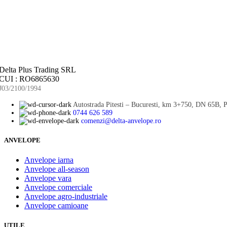
Delta Plus Trading SRL
CUI : RO6865630
J03/2100/1994
Autostrada Pitesti – Bucuresti, km 3+750, DN 65B, Pi
0744 626 589
comenzi@delta-anvelope.ro
ANVELOPE
Anvelope iarna
Anvelope all-season
Anvelope vara
Anvelope comerciale
Anvelope agro-industriale
Anvelope camioane
UTILE