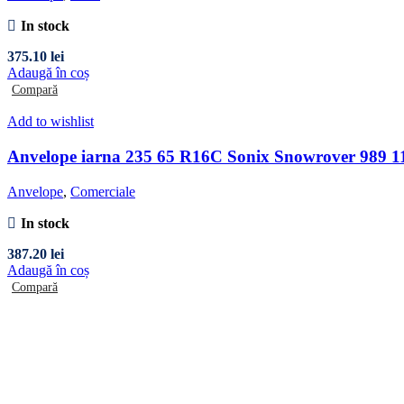
In stock
375.10
lei
Adaugă în coș
Compară
Add to wishlist
Anvelope iarna 235 65 R16C Sonix Snowrover 989 1
Anvelope
,
Comerciale
In stock
387.20
lei
Adaugă în coș
Compară