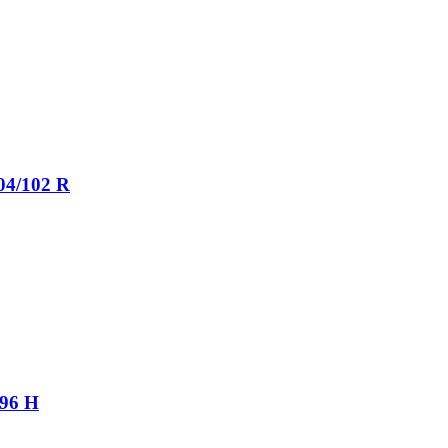
04/102 R
 96 H