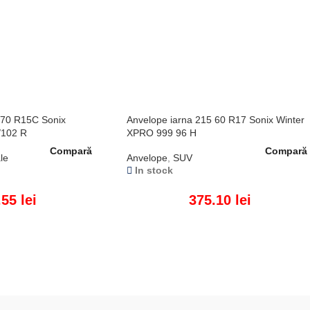
 70 R15C Sonix
Anvelope iarna 215 60 R17 Sonix Winter
/102 R
XPRO 999 96 H
Compară
Compară
le
Anvelope
,
SUV
In stock
.55
lei
375.10
lei
ADAUGĂ ÎN COȘ