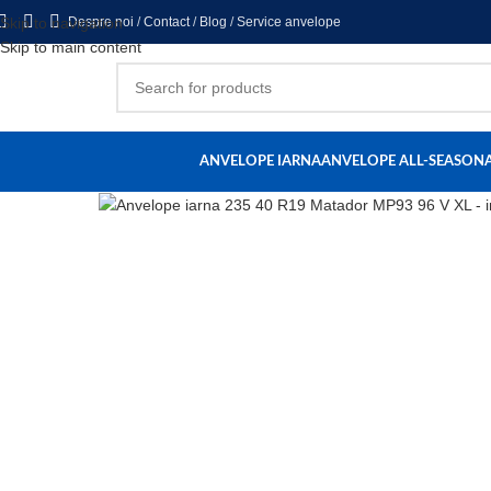
Skip to navigation
Despre noi
/
Contact
/
Blog
/
Service anvelope
Skip to main content
ANVELOPE IARNA
ANVELOPE ALL-SEASON