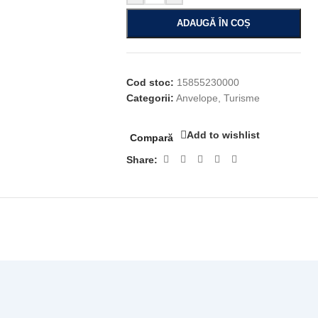
ADAUGĂ ÎN COȘ
Cod stoc:
15855230000
Categorii:
Anvelope
,
Turisme
Add to wishlist
Compară
Share: