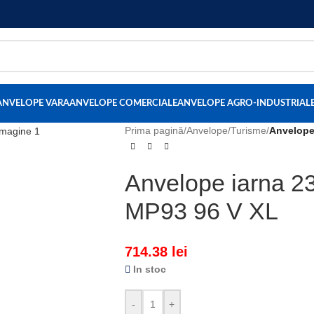
ANVELOPE VARA
ANVELOPE COMERCIALE
ANVELOPE AGRO-INDUSTRIAL
Prima pagină
/
Anvelope
/
Turisme
/
Anvelope
Anvelope iarna 2
MP93 96 V XL
714.38
lei
In stoc
-
+