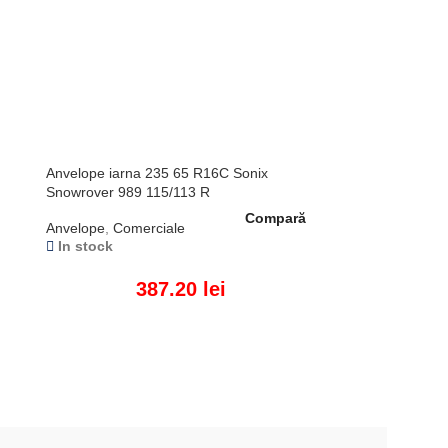
Anvelope iarna 235 65 R16C Sonix
Snowrover 989 115/113 R
Compară
Anvelope
,
Comerciale
In stock
387.20
lei
ADAUGĂ ÎN COȘ