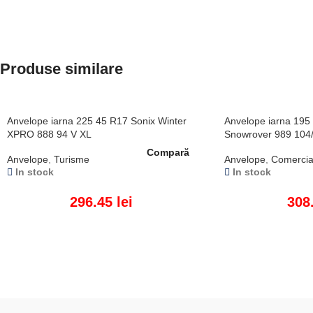
Produse similare
Anvelope iarna 225 45 R17 Sonix Winter
Anvelope iarna 195
XPRO 888 94 V XL
Snowrover 989 104
Compară
Anvelope
,
Turisme
Anvelope
,
Comercia
In stock
In stock
296.45
lei
308
ADAUGĂ ÎN COȘ
ADAUGĂ ÎN COȘ