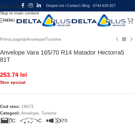
Despre noi
/
Contact
/
Blog
0744 626 927
Skip to navigation
Skip to main content
MENU
Prima pagină
/
Anvelope
/
Turisme
Anvelope Vara 165/70 R14 Matador Hectorra5
81T
253.74
lei
Stoc epuizat
Cod stoc:
18673
Categorii:
Anvelope
,
Turisme
C
C
70