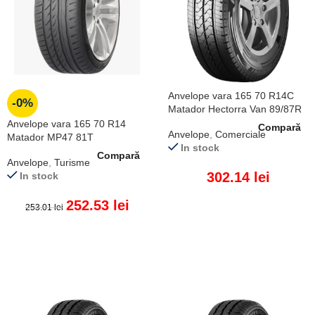
Anvelope vara 165 70 R14C
-0%
Matador Hectorra Van 89/87R
Anvelope vara 165 70 R14
Compară
Anvelope
,
Comerciale
Matador MP47 81T
In stock
Compară
Anvelope
,
Turisme
302.14
lei
In stock
252.53
lei
253.01
lei
ADAUGĂ ÎN COȘ
ADAUGĂ ÎN COȘ