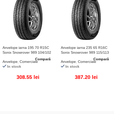
Anvelope iarna 195 70 R15C
Anvelope iarna 235 65 R16C
Sonix Snowrover 989 104/102
Sonix Snowrover 989 115/113
R
R
Compară
Compară
Anvelope
,
Comerciale
Anvelope
,
Comerciale
In stock
In stock
308.55
lei
387.20
lei
ADAUGĂ ÎN COȘ
ADAUGĂ ÎN COȘ