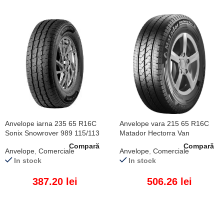
Anvelope iarna 235 65 R16C
Anvelope vara 215 65 R16C
Sonix Snowrover 989 115/113
Matador Hectorra Van
R
109/107T
Compară
Compară
Anvelope
,
Comerciale
Anvelope
,
Comerciale
In stock
In stock
387.20
lei
506.26
lei
ADAUGĂ ÎN COȘ
ADAUGĂ ÎN COȘ