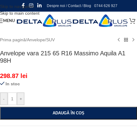
Despre noi
/
Contact
/
Blog
0744 626 927
Skip to navigation
Skip to main content
MENU
Prima pagină
/
Anvelope
/
SUV
Anvelope vara 215 65 R16 Massimo Aquila A1
98H
298.87
lei
In stoc
-
+
ADAUGĂ ÎN COȘ