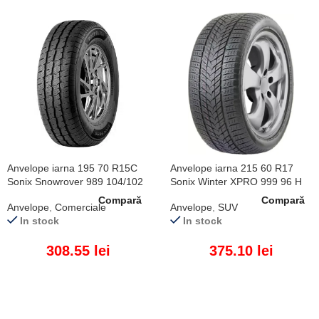
Anvelope iarna 195 70 R15C
Anvelope iarna 215 60 R17
Sonix Snowrover 989 104/102
Sonix Winter XPRO 999 96 H
R
Compară
Compară
Anvelope
,
Comerciale
Anvelope
,
SUV
In stock
In stock
308.55
lei
375.10
lei
ADAUGĂ ÎN COȘ
ADAUGĂ ÎN COȘ