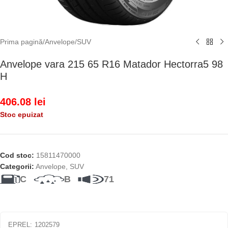
Prima pagină
/
Anvelope
/
SUV
Anvelope vara 215 65 R16 Matador Hectorra5 98
H
406.08
lei
Stoc epuizat
Cod stoc:
15811470000
Categorii:
Anvelope
,
SUV
C
B
71
EPREL:
1202579