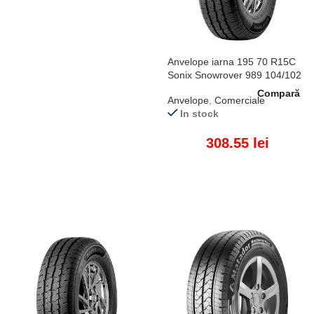
ADAUGĂ ÎN COȘ
Anvelope iarna 195 70 R15C
Sonix Snowrover 989 104/102
R
Compară
Anvelope
,
Comerciale
In stock
308.55
lei
ADAUGĂ ÎN COȘ