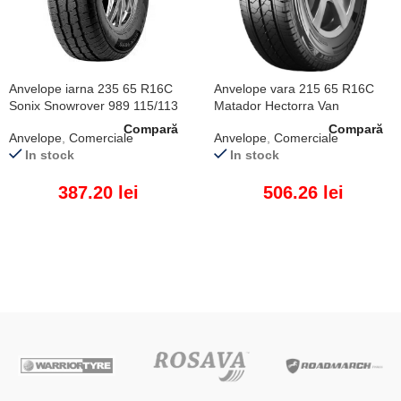
Anvelope iarna 235 65 R16C
Anvelope vara 215 65 R16C
Sonix Snowrover 989 115/113
Matador Hectorra Van
R
109/107T
Compară
Compară
Anvelope
,
Comerciale
Anvelope
,
Comerciale
In stock
In stock
387.20
lei
506.26
lei
ADAUGĂ ÎN COȘ
ADAUGĂ ÎN COȘ