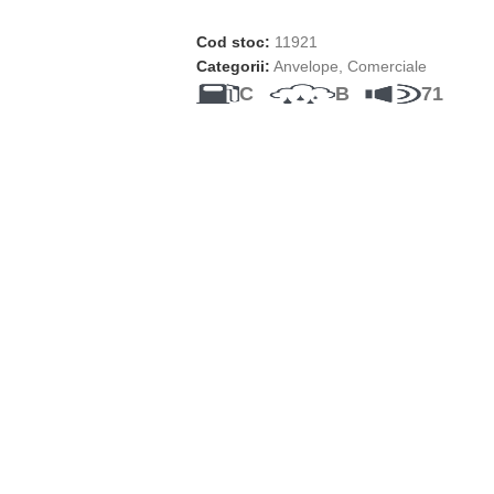
Cod stoc:
11921
Categorii:
Anvelope
,
Comerciale
C
B
71