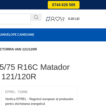
0744 626 589
0.00
LEI
E
ANVELOPE CAMIOANE
HECTORRA VAN 121/120R
25/75 R16C Matador
121/120R
EPREL:
710096
Verifica EPREL - Registrul european al produselor
pentru etichetarea energetică