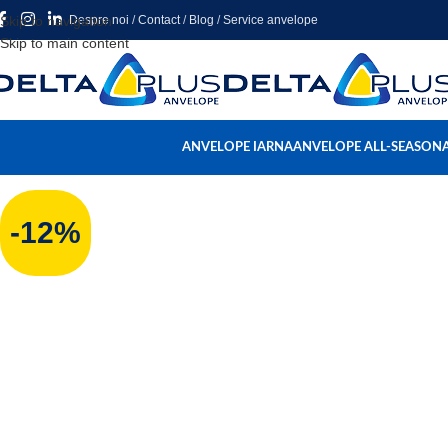
Skip to navigation
Despre noi
/
Contact
/
Blog
/
Service anvelope
Skip to main content
ANVELOPE IARNA
ANVELOPE ALL-SEASON
-12%