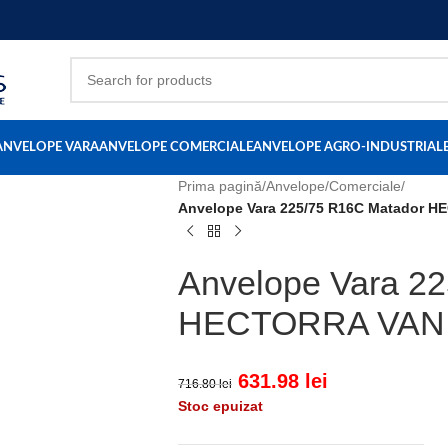
ANVELOPE VARA
ANVELOPE COMERCIALE
ANVELOPE AGRO-INDUSTRIAL
Prima pagină
/
Anvelope
/
Comerciale
/
Anvelope Vara 225/75 R16C Matador 
Anvelope Vara 2
HECTORRA VAN 
631.98
lei
716.80
lei
Stoc epuizat