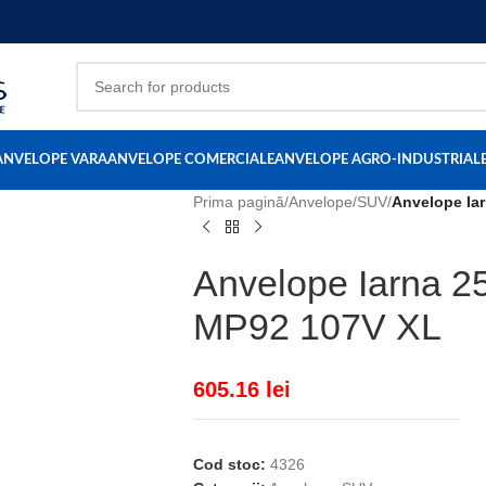
ANVELOPE VARA
ANVELOPE COMERCIALE
ANVELOPE AGRO-INDUSTRIAL
Prima pagină
/
Anvelope
/
SUV
/
Anvelope Ia
Anvelope Iarna 2
MP92 107V XL
605.16
lei
Cod stoc:
4326