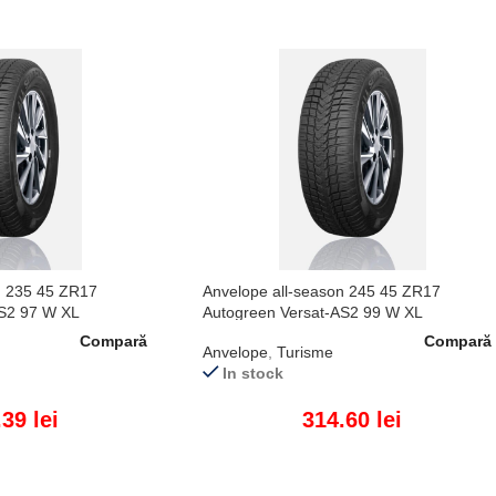
n 235 45 ZR17
Anvelope all-season 245 45 ZR17
AS2 97 W XL
Autogreen Versat-AS2 99 W XL
Compară
Compară
Anvelope
,
Turisme
In stock
.39
lei
314.60
lei
ADAUGĂ ÎN COȘ