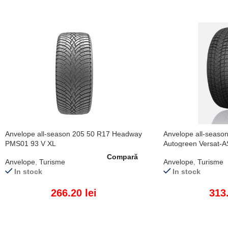
Anvelope all-season 205 50 R17 Headway
Anvelope all-seaso
PMS01 93 V XL
Autogreen Versat-
Compară
Anvelope
,
Turisme
Anvelope
,
Turisme
In stock
In stock
266.20
lei
313
ADAUGĂ ÎN COȘ
ADAUGĂ ÎN COȘ