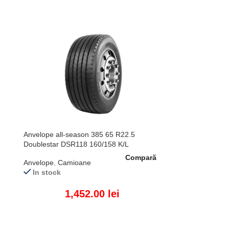
Anvelope all-season 385 65 R22.5
Doublestar DSR118 160/158 K/L
Compară
Anvelope
,
Camioane
In stock
1,452.00
lei
ADAUGĂ ÎN COȘ