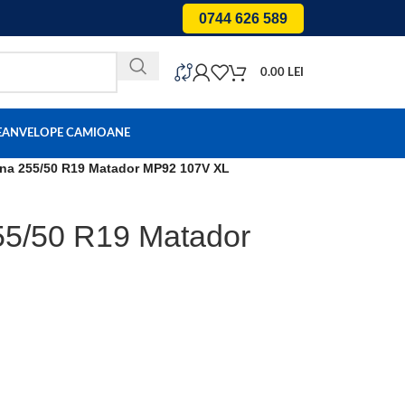
0744 626 589
0.00
LEI
E
ANVELOPE CAMIOANE
rna 255/50 R19 Matador MP92 107V XL
55/50 R19 Matador