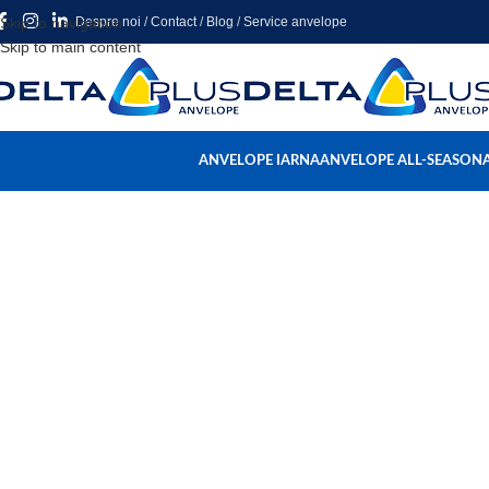
Skip to navigation
Despre noi
/
Contact
/
Blog
/
Service anvelope
Skip to main content
ANVELOPE IARNA
ANVELOPE ALL-SEASON