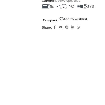
Categorii:
Anvelope
,
SUV
E
C
73
Add to wishlist
Compară
Share: