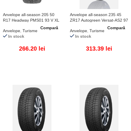
Anvelope all-season 205 50
Anvelope all-season 235 45
R17 Headway PMS01 93 V XL
ZR17 Autogreen Versat-AS2 97
W XL
Compară
Compară
Anvelope
,
Turisme
Anvelope
,
Turisme
In stock
In stock
266.20
lei
313.39
lei
ADAUGĂ ÎN COȘ
ADAUGĂ ÎN COȘ