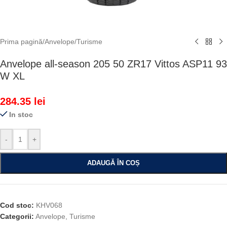
Prima pagină
/
Anvelope
/
Turisme
Anvelope all-season 205 50 ZR17 Vittos ASP11 93
W XL
284.35
lei
In stoc
-
+
ADAUGĂ ÎN COȘ
Cod stoc:
KHV068
Categorii:
Anvelope
,
Turisme