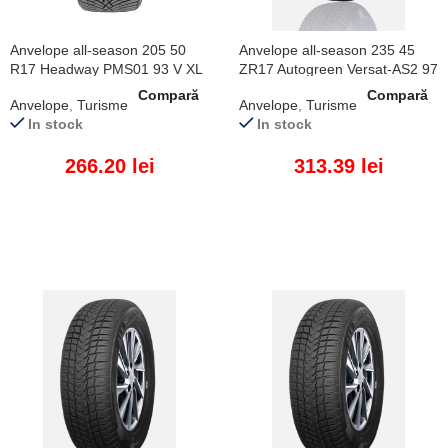
Anvelope all-season 205 50
Anvelope all-season 235 45
R17 Headway PMS01 93 V XL
ZR17 Autogreen Versat-AS2 97
W XL
Compară
Compară
Anvelope
,
Turisme
Anvelope
,
Turisme
In stock
In stock
266.20
lei
313.39
lei
ADAUGĂ ÎN COȘ
ADAUGĂ ÎN COȘ