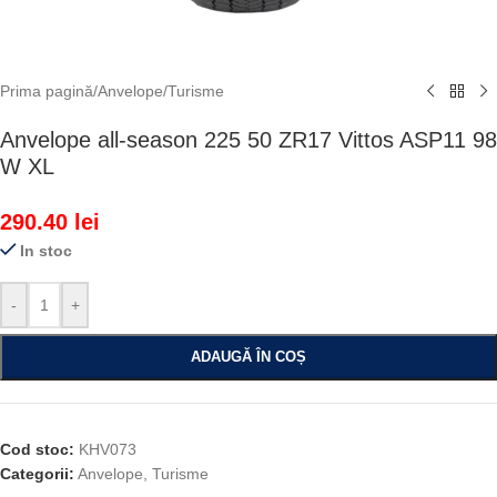
Prima pagină
/
Anvelope
/
Turisme
Anvelope all-season 225 50 ZR17 Vittos ASP11 98
W XL
290.40
lei
In stoc
-
+
ADAUGĂ ÎN COȘ
Cod stoc:
KHV073
Categorii:
Anvelope
,
Turisme