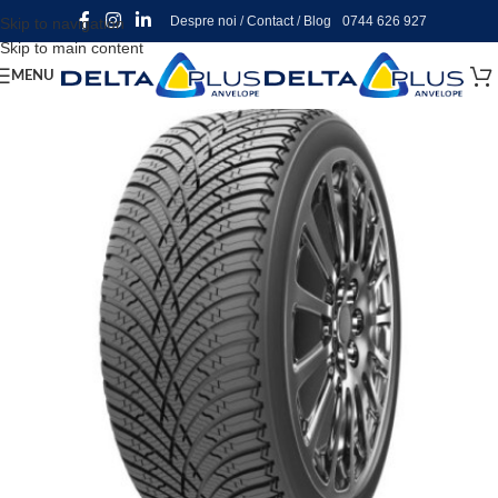
Despre noi
/
Contact
/
Blog
0744 626 927
Skip to navigation
Skip to main content
MENU