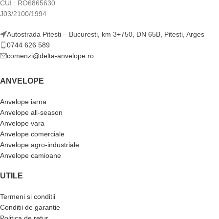
CUI : RO6865630
J03/2100/1994
Autostrada Pitesti – Bucuresti, km 3+750, DN 65B, Pitesti, Arges
0744 626 589
comenzi@delta-anvelope.ro
ANVELOPE
Anvelope iarna
Anvelope all-season
Anvelope vara
Anvelope comerciale
Anvelope agro-industriale
Anvelope camioane
UTILE
Termeni si conditii
Conditii de garantie
Politica de retur