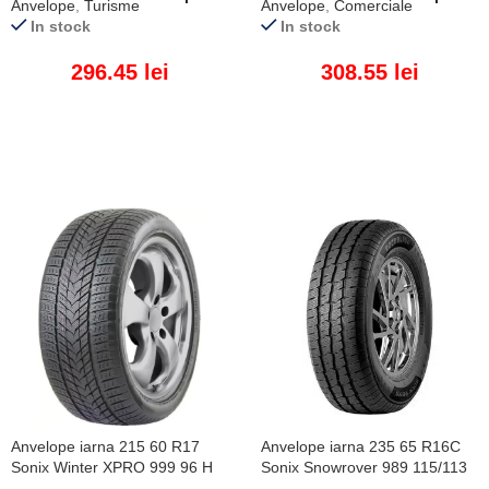
Anvelope
,
Turisme
Anvelope
,
Comerciale
In stock
In stock
296.45
lei
308.55
lei
ADAUGĂ ÎN COȘ
ADAUGĂ ÎN COȘ
Anvelope iarna 215 60 R17
Anvelope iarna 235 65 R16C
Sonix Winter XPRO 999 96 H
Sonix Snowrover 989 115/113
R