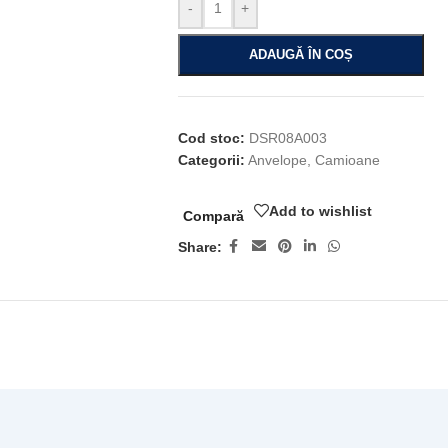
-
+
ADAUGĂ ÎN COȘ
Cod stoc:
DSR08A003
Categorii:
Anvelope
,
Camioane
Add to wishlist
Compară
Share: