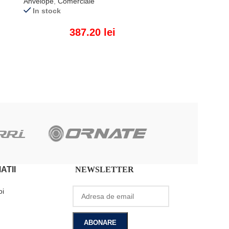
Anvelope
,
Comerciale
In stock
387.20
lei
ADAUGĂ ÎN COȘ
ATII
NEWSLETTER
oi