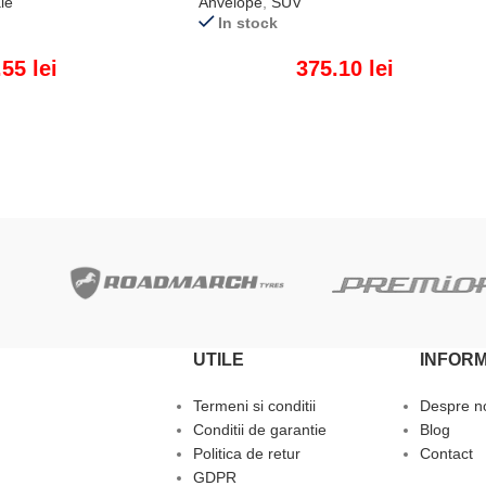
le
Anvelope
,
SUV
In stock
.55
lei
375.10
lei
ADAUGĂ ÎN COȘ
UTILE
INFORM
Termeni si conditii
Despre n
Conditii de garantie
Blog
Politica de retur
Contact
GDPR