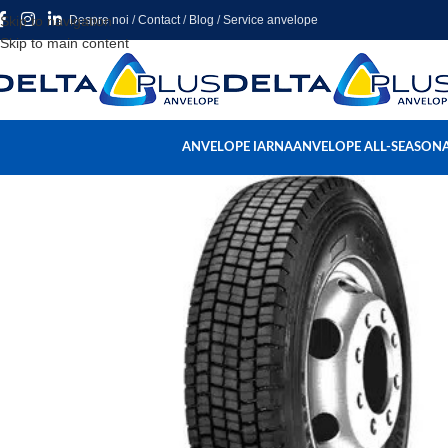
Skip to navigation
Despre noi
/
Contact
/
Blog
/
Service anvelope
Skip to main content
ANVELOPE IARNA
ANVELOPE ALL-SEASON