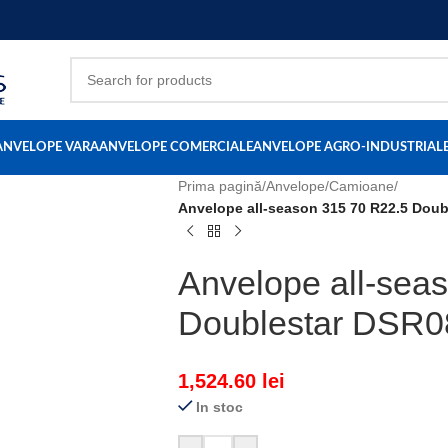
ANVELOPE VARA
ANVELOPE COMERCIALE
ANVELOPE AGRO-INDUSTRIAL
Prima pagină
/
Anvelope
/
Camioane
/
Anvelope all-season 315 70 R22.5 Doub
Anvelope all-sea
Doublestar DSR0
1,524.60
lei
In stoc