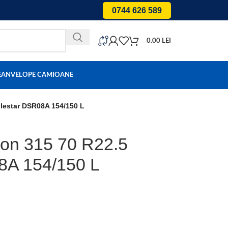
0744 626 589
0.00
LEI
E
ANVELOPE CAMIOANE
lestar DSR08A 154/150 L
son 315 70 R22.5
8A 154/150 L