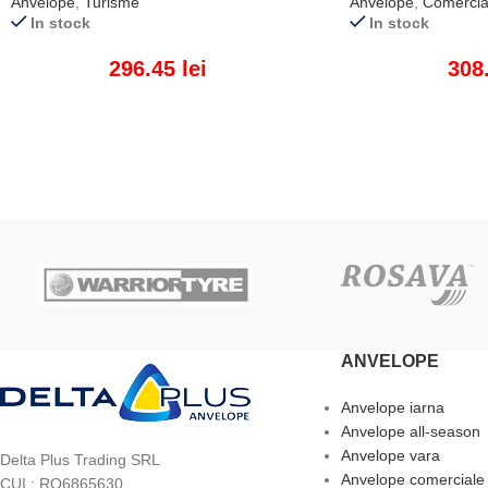
Anvelope
,
Turisme
Anvelope
,
Comercia
In stock
In stock
296.45
lei
308
ADAUGĂ ÎN COȘ
ADAUGĂ ÎN COȘ
ANVELOPE
Anvelope iarna
Anvelope all-season
Anvelope vara
Delta Plus Trading SRL
Anvelope comerciale
CUI : RO6865630