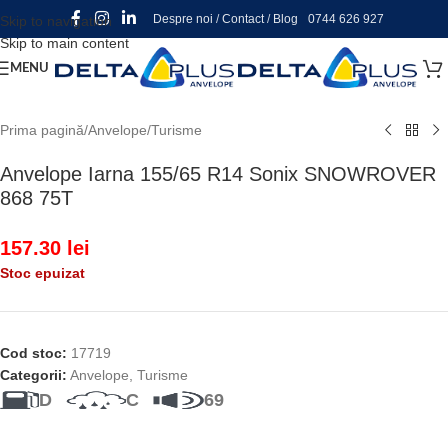
Despre noi
/
Contact
/
Blog
0744 626 927
Skip to navigation
Skip to main content
MENU
Prima pagină
/
Anvelope
/
Turisme
Anvelope Iarna 155/65 R14 Sonix SNOWROVER
868 75T
157.30
lei
Stoc epuizat
Cod stoc:
17719
Categorii:
Anvelope
,
Turisme
D
C
69