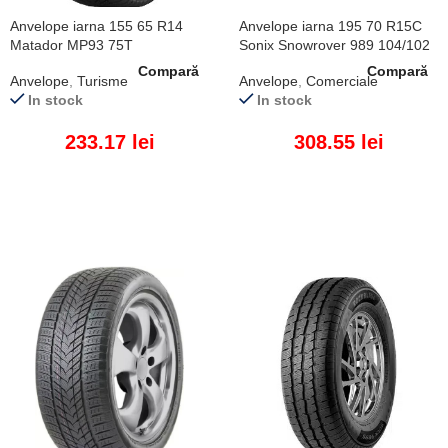
Anvelope iarna 155 65 R14
Anvelope iarna 195 70 R15C
Matador MP93 75T
Sonix Snowrover 989 104/102
R
Compară
Compară
Anvelope
,
Turisme
Anvelope
,
Comerciale
In stock
In stock
233.17
lei
308.55
lei
ADAUGĂ ÎN COȘ
ADAUGĂ ÎN COȘ