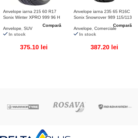
Anvelope iarna 215 60 R17
Anvelope iarna 235 65 R16C
Sonix Winter XPRO 999 96 H
Sonix Snowrover 989 115/113
R
Compară
Compară
Anvelope
,
SUV
Anvelope
,
Comerciale
In stock
In stock
375.10
lei
387.20
lei
ADAUGĂ ÎN COȘ
ADAUGĂ ÎN COȘ