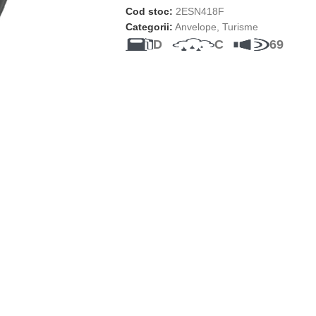
Cod stoc:
2ESN418F
Categorii:
Anvelope
,
Turisme
D
C
69