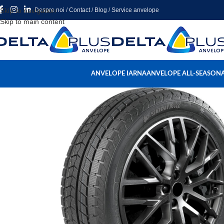
Skip to navigation
Despre noi
/
Contact
/
Blog
/
Service anvelope
Skip to main content
ANVELOPE IARNA
ANVELOPE ALL-SEASON