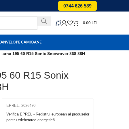
0744 626 589
0.00
LEI
E
ANVELOPE CAMIOANE
 iarna 195 60 R15 Sonix Snowrover 868 88H
95 60 R15 Sonix
8H
EPREL:
2026470
Verifica EPREL - Registrul european al produselor
pentru etichetarea energetică