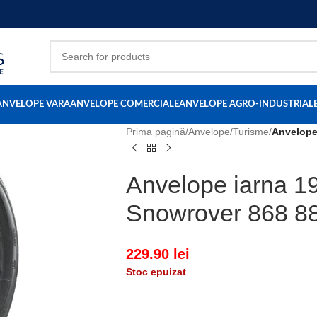
ANVELOPE VARA
ANVELOPE COMERCIALE
ANVELOPE AGRO-INDUSTRIAL
Prima pagină
/
Anvelope
/
Turisme
/
Anvelope
Anvelope iarna 1
Snowrover 868 8
229.90
lei
Stoc epuizat