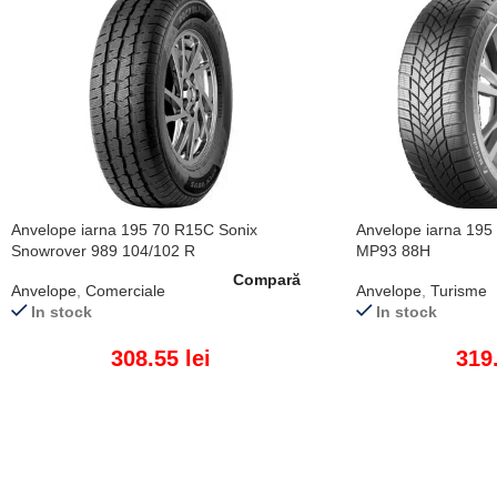
Anvelope iarna 195 70 R15C Sonix
Anvelope iarna 195
Snowrover 989 104/102 R
MP93 88H
Compară
Anvelope
,
Comerciale
Anvelope
,
Turisme
In stock
In stock
308.55
lei
319
ADAUGĂ ÎN COȘ
ADAUGĂ ÎN COȘ