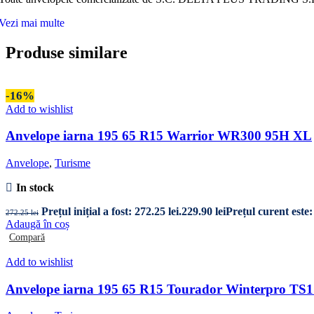
Vezi mai multe
Produse similare
-16%
Add to wishlist
Anvelope iarna 195 65 R15 Warrior WR300 95H XL
Anvelope
,
Turisme
In stock
Prețul inițial a fost: 272.25 lei.
229.90
lei
Prețul curent este: 
272.25
lei
Adaugă în coș
Compară
Add to wishlist
Anvelope iarna 195 65 R15 Tourador Winterpro TS