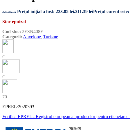
Prețul inițial a fost: 223.85 lei.
211.39
lei
Prețul curent este: 
223.85
lei
Stoc epuizat
Cod stoc:
2ESN408F
Categorii:
Anvelope
,
Turisme
C
C
70
EPREL:
2020393
Verifica EPREL - Registrul european al produselor pentru etichetarea 