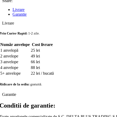
Share:
Livrare
Garantie
Livrare
Prin Curier Rapid:
1-2 zile.
Număr anvelope
Cost livrare
1 anvelopă
25 lei
2 anvelope
49 lei
3 anvelope
66 lei
4 anvelope
88 lei
5+ anvelope
22 lei / bucată
Ridicare de la sediu:
gratuită.
Garantie
Conditii de garantie:
Toate anvelopele comercializate de S.C. DELTA PLUS TRADING S.R.L.