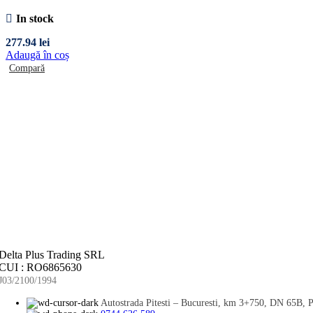
In stock
277.94
lei
Adaugă în coș
Compară
Delta Plus Trading SRL
CUI : RO6865630
J03/2100/1994
Autostrada Pitesti – Bucuresti, km 3+750, DN 65B, Pi