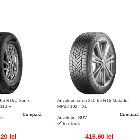
 65 R16C Sonix
Anvelope iarna 215 65 R16 Matador
/113 R
MP93 102H XL
Compară
Compară
le
Anvelope
,
SUV
In stock
.20
lei
416.60
lei