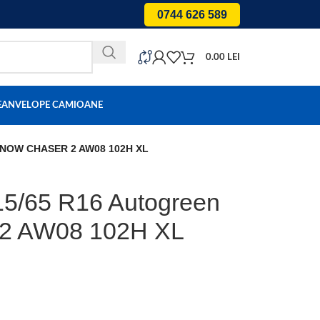
0744 626 589
0.00
LEI
E
ANVELOPE CAMIOANE
 SNOW CHASER 2 AW08 102H XL
15/65 R16 Autogreen
 AW08 102H XL