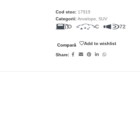
Cod stoc:
17919
Categorii:
Anvelope
,
SUV
D
C
72
Add to wishlist
Compară
Share: