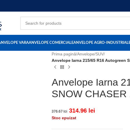
ANVELOPE VARA
ANVELOPE COMERCIALE
ANVELOPE AGRO-INDUSTRIAL
Prima pagină
/
Anvelope
/
SUV
/
Anvelope Iarna 215/65 R16 Autogreen
Anvelope Iarna 2
SNOW CHASER 2
314.96
lei
376.67
lei
Stoc epuizat