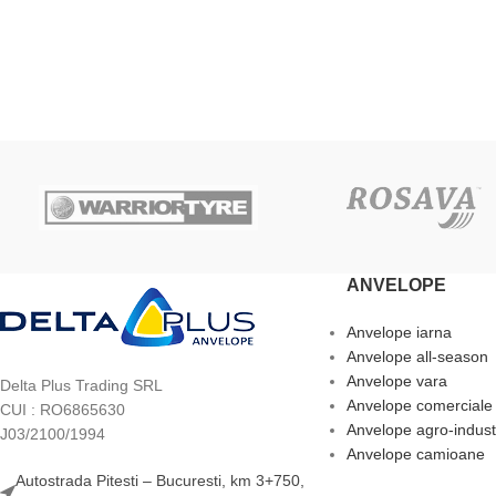
ADAUGĂ ÎN COȘ
ADAUGĂ ÎN COȘ
ANVELOPE
Anvelope iarna
Anvelope all-season
Anvelope vara
Delta Plus Trading SRL
Anvelope comerciale
CUI : RO6865630
Anvelope agro-indust
J03/2100/1994
Anvelope camioane
Autostrada Pitesti – Bucuresti, km 3+750,