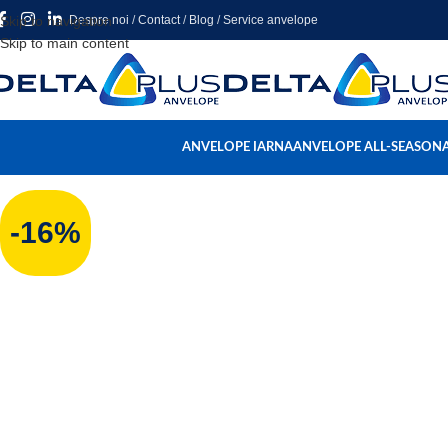
Skip to navigation
Despre noi
/
Contact
/
Blog
/
Service anvelope
Skip to main content
ANVELOPE IARNA
ANVELOPE ALL-SEASON
-16%