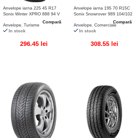
Anvelope iarna 225 45 R17
Anvelope iarna 195 70 R15C
Sonix Winter XPRO 888 94 V
Sonix Snowrover 989 104/102
XL
R
Compară
Compară
Anvelope
,
Turisme
Anvelope
,
Comerciale
In stock
In stock
296.45
lei
308.55
lei
ADAUGĂ ÎN COȘ
ADAUGĂ ÎN COȘ