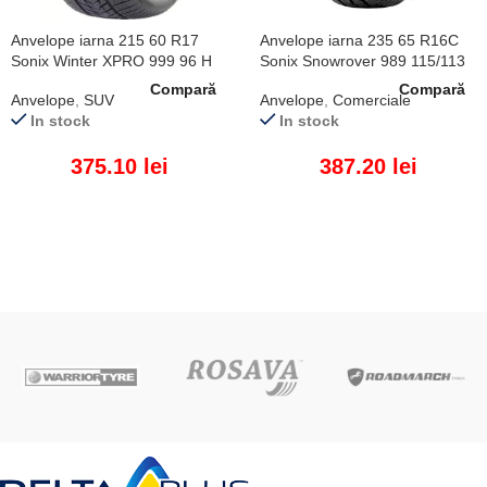
Anvelope iarna 215 60 R17
Anvelope iarna 235 65 R16C
Sonix Winter XPRO 999 96 H
Sonix Snowrover 989 115/113
R
Compară
Compară
Anvelope
,
SUV
Anvelope
,
Comerciale
In stock
In stock
375.10
lei
387.20
lei
ADAUGĂ ÎN COȘ
ADAUGĂ ÎN COȘ