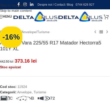
Despre noi
/
Contact
/
Blog
0744 626 927
Skip to navigation
Skip to main content
MENU
Prima pagină
/
Anvelope
/
Turisme
-16%
Anvelope Vara 225/55 R17 Matador Hectorra5
101Y XL
373.16
lei
442.50
lei
Stoc epuizat
Cod stoc:
11924
Categorii:
Anvelope
,
Turisme
C
B
72