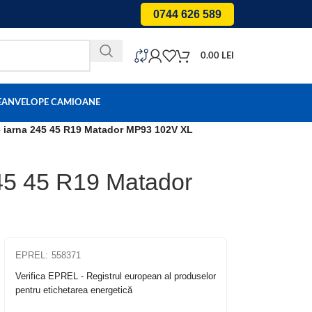
0744 626 589
0.00
LEI
E
ANVELOPE CAMIOANE
 iarna 245 45 R19 Matador MP93 102V XL
45 45 R19 Matador
EPREL:
558371
Verifica EPREL - Registrul european al produselor
pentru etichetarea energetică