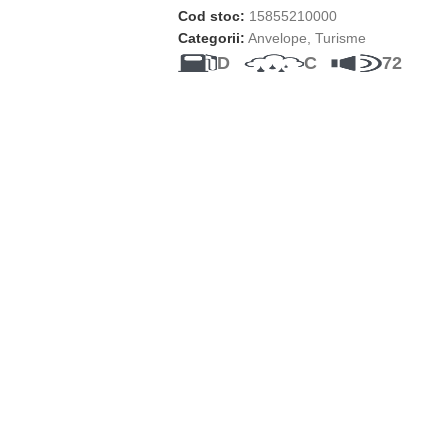
Cod stoc:
15855210000
Categorii:
Anvelope
,
Turisme
D
C
72