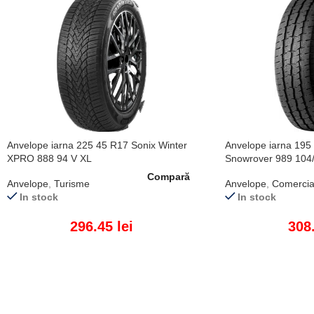
Anvelope iarna 225 45 R17 Sonix Winter
Anvelope iarna 195
XPRO 888 94 V XL
Snowrover 989 104
Compară
Anvelope
,
Turisme
Anvelope
,
Comercia
In stock
In stock
296.45
lei
308
ADAUGĂ ÎN COȘ
ADAUGĂ ÎN COȘ