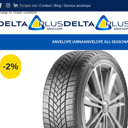
Skip to navigation
Despre noi
/
Contact
/
Blog
/
Service anvelope
Skip to main content
ANVELOPE IARNA
ANVELOPE ALL-SEASON
-2%