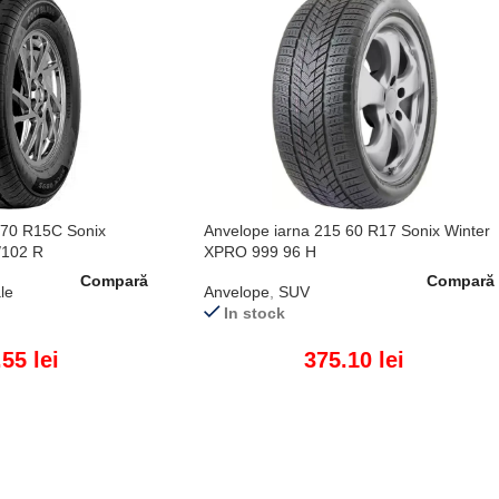
 70 R15C Sonix
Anvelope iarna 215 60 R17 Sonix Winter
/102 R
XPRO 999 96 H
Compară
Compară
le
Anvelope
,
SUV
In stock
.55
lei
375.10
lei
ADAUGĂ ÎN COȘ