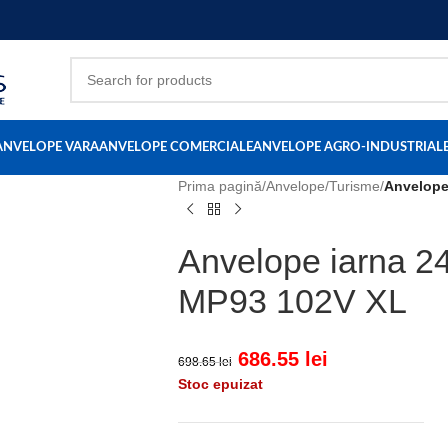
ANVELOPE VARA
ANVELOPE COMERCIALE
ANVELOPE AGRO-INDUSTRIAL
Prima pagină
/
Anvelope
/
Turisme
/
Anvelope
Anvelope iarna 2
MP93 102V XL
686.55
lei
698.65
lei
Stoc epuizat