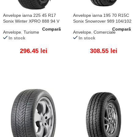
Anvelope iarna 225 45 R17
Anvelope iarna 195 70 R15C
Sonix Winter XPRO 888 94 V
Sonix Snowrover 989 104/102
XL
R
Compară
Compară
Anvelope
,
Turisme
Anvelope
,
Comerciale
In stock
In stock
296.45
lei
308.55
lei
ADAUGĂ ÎN COȘ
ADAUGĂ ÎN COȘ