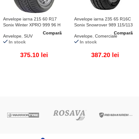
Anvelope iarna 215 60 R17
Anvelope iarna 235 65 R16C
Sonix Winter XPRO 999 96 H
Sonix Snowrover 989 115/113
R
Compară
Compară
Anvelope
,
SUV
Anvelope
,
Comerciale
In stock
In stock
375.10
lei
387.20
lei
ADAUGĂ ÎN COȘ
ADAUGĂ ÎN COȘ