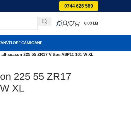
0744 626 589
0.00
LEI
E
ANVELOPE CAMIOANE
 all-season 225 55 ZR17 Vittos ASP11 101 W XL
son 225 55 ZR17
 W XL