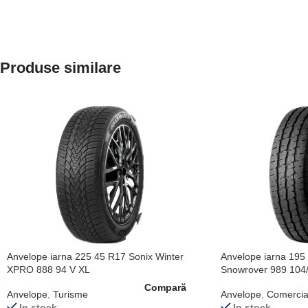
Produse similare
Anvelope iarna 225 45 R17 Sonix Winter
Anvelope iarna 195
XPRO 888 94 V XL
Snowrover 989 104
Compară
Anvelope
,
Turisme
Anvelope
,
Comercia
In stock
In stock