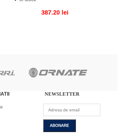
387.20
lei
ADAUGĂ ÎN COȘ
ATII
NEWSLETTER
oi