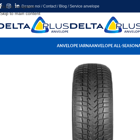
Skip to navigation
Despre noi
/
Contact
/
Blog
/
Service anvelope
Skip to main content
ANVELOPE IARNA
ANVELOPE ALL-SEASON