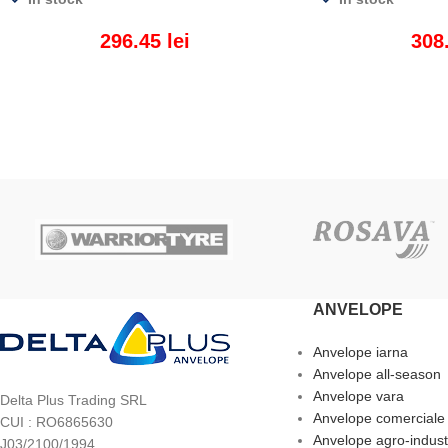
296.45
lei
308
ADAUGĂ ÎN COȘ
ADAUGĂ ÎN COȘ
ANVELOPE
Anvelope iarna
Anvelope all-season
Anvelope vara
Delta Plus Trading SRL
Anvelope comerciale
CUI : RO6865630
Anvelope agro-indust
J03/2100/1994