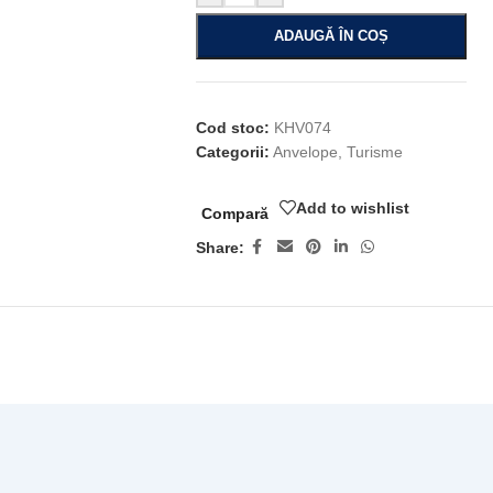
ADAUGĂ ÎN COȘ
Cod stoc:
KHV074
Categorii:
Anvelope
,
Turisme
Add to wishlist
Compară
Share: