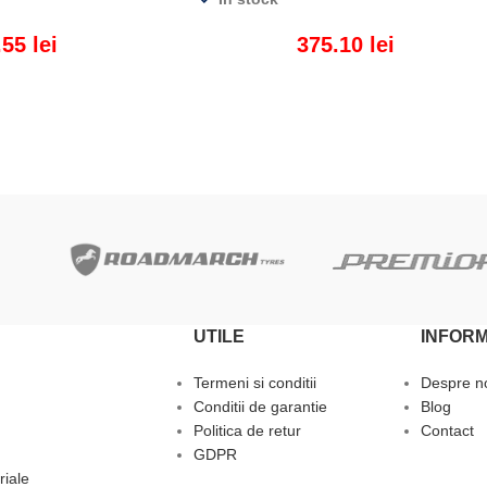
.55
lei
375.10
lei
ADAUGĂ ÎN COȘ
UTILE
INFORM
Termeni si conditii
Despre n
Conditii de garantie
Blog
Politica de retur
Contact
GDPR
riale