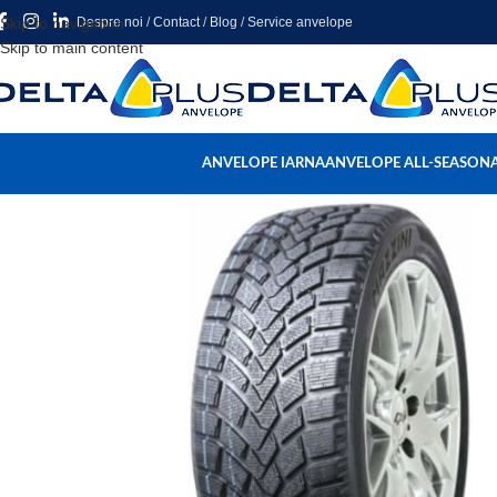
Skip to navigation
Despre noi
/
Contact
/
Blog
/
Service anvelope
Skip to main content
ANVELOPE IARNA
ANVELOPE ALL-SEASON