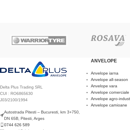
ADAUGĂ ÎN COȘ
ADAUGĂ ÎN COȘ
ANVELOPE
Anvelope iarna
Anvelope all-season
Anvelope vara
Delta Plus Trading SRL
Anvelope comerciale
CUI : RO6865630
Anvelope agro-indust
J03/2100/1994
Anvelope camioane
Autostrada Pitesti – Bucuresti, km 3+750,
DN 65B, Pitesti, Arges
0744 626 589