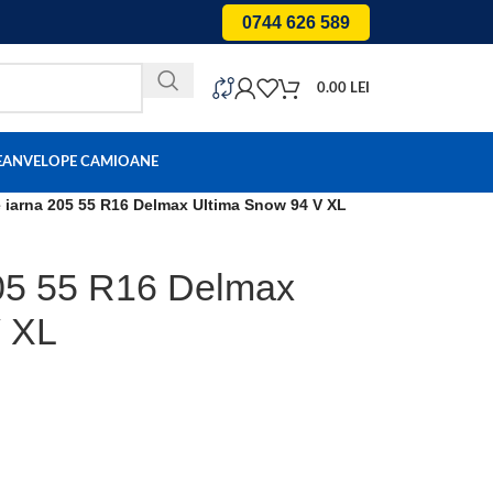
0744 626 589
0.00
LEI
E
ANVELOPE CAMIOANE
 iarna 205 55 R16 Delmax Ultima Snow 94 V XL
05 55 R16 Delmax
V XL