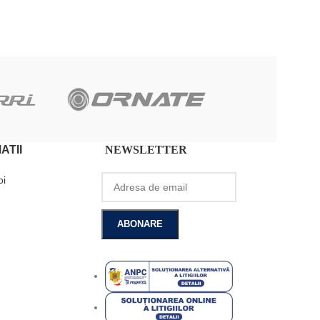
ADAUGĂ ÎN COȘ
ATII
NEWSLETTER
oi