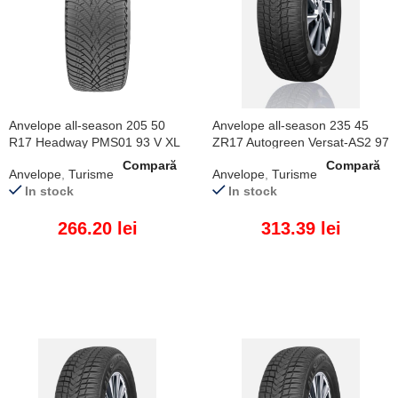
Anvelope all-season 205 50
Anvelope all-season 235 45
R17 Headway PMS01 93 V XL
ZR17 Autogreen Versat-AS2 97
W XL
Compară
Compară
Anvelope
,
Turisme
Anvelope
,
Turisme
In stock
In stock
266.20
lei
313.39
lei
ADAUGĂ ÎN COȘ
ADAUGĂ ÎN COȘ