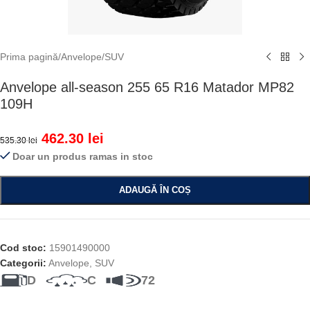
Prima pagină
/
Anvelope
/
SUV
Anvelope all-season 255 65 R16 Matador MP82
109H
462.30
lei
535.30
lei
Doar un produs ramas in stoc
ADAUGĂ ÎN COȘ
Cod stoc:
15901490000
Categorii:
Anvelope
,
SUV
D
C
72