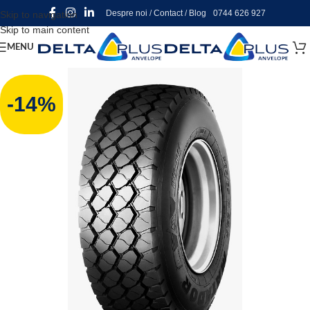
Despre noi
/
Contact
/
Blog
0744 626 927
Skip to navigation
Skip to main content
MENU
-14%